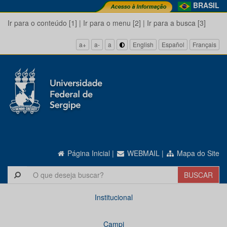
BRASIL
Ir para o conteúdo [1]
|
Ir para o menu [2]
|
Ir para a busca [3]
a+
a-
a
English
Español
Français
Página Inicial
|
WEBMAIL
|
Mapa do Site
Institucional
Campi