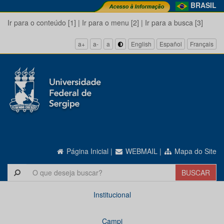
BRASIL
Ir para o conteúdo [1]
|
Ir para o menu [2]
|
Ir para a busca [3]
a+
a-
a
English
Español
Français
Página Inicial
|
WEBMAIL
|
Mapa do Site
Institucional
Campi