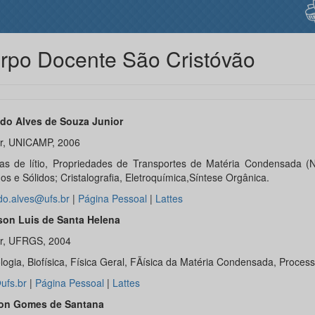
rpo Docente São Cristóvão
do Alves de Souza Junior
r, UNICAMP, 2006
ias de lítio, Propriedades de Transportes de Matéria Condensada (N
os e Sólidos; Cristalografia, Eletroquímica,Síntese Orgânica.
do.alves@ufs.br
|
Página Pessoal
|
Lattes
on Luis de Santa Helena
r, UFRGS, 2004
logia, Biofísica, Fí­sica Geral, FÃísica da Matéria Condensada, Proces
ufs.br
|
Página Pessoal
|
Lattes
ton Gomes de Santana