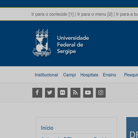
Ir para o conteúdo [1]
|
Ir para o menu [2]
|
Ir para a b
Institucional
Campi
Hospitais
Ensino
Pesqui
Facebook
Twitter
Flickr
RSS
Youtube
Instagram
Início
D