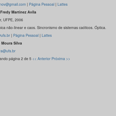
nov@gmail.com
|
Página Pessoal
|
Lattes
Fredy Martinez Avila
r, UFPE, 2006
ica não-linear e caos. Sincronismo de sistemas caóticos. Óptica.
ufs.br
|
Página Pessoal
|
Lattes
 Moura Silva
ra@ufs.br
ando página 2 de 5
<< Anterior
Próxima >>