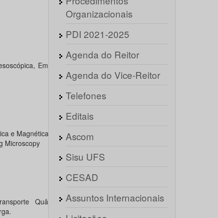
Procedimentos
Organizacionais
PDI 2021-2025
Agenda do Reitor
 Mesoscópica, Emaranhamento
Agenda do Vice-Reitor
Telefones
Editais
ica e Magnética, Microscopia
Ascom
g Microscopy
Sisu UFS
CESAD
Assuntos Internacionais
ansporte Quântico, Física
rga.
Licitações