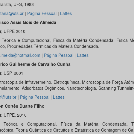
ialista, UFS, 1983
tana@ufs.br
|
Página Pessoal
|
Lattes
isco Assis Gois de Almeida
r, UFPE 2010
a Teórica e Computacional, Física da Matéria Condensada, Física
ico, Propriedades Térmicas da Matéria Condensada.
almeida@hotmail.com
|
Página Pessoal
|
Lattes
rico Guilherme de Carvalho Cunha
r, USP, 2001
troscopia de Infravermelho, Eletroquímica, Microscopia de Força Atôm
nelamento, Adsorbatos Orgânicos, Nanotecnologia, Scanning Tunnelin
f@ufs.br
|
Página Pessoal
|
Lattes
n Cortês Duarte Filho
r, UFPE, 2010
a Teórica e Computacional, Física da Matéria Condensada, Tr
cópica, Teoria Quântica de Circuitos e Estatística de Contagem de Ca