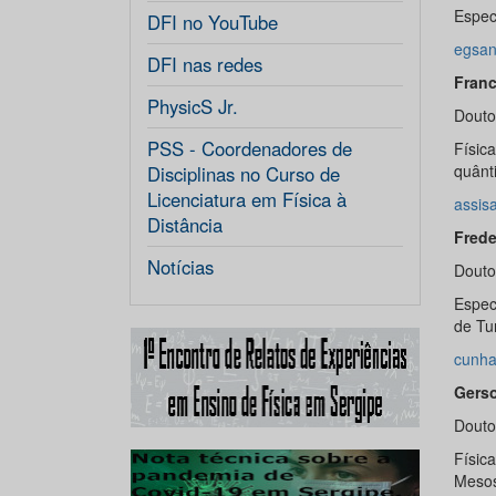
Espec
DFI no YouTube
egsan
DFI nas redes
Franc
PhysicS Jr.
Douto
PSS - Coordenadores de
Físic
quânt
Disciplinas no Curso de
Licenciatura em Física à
assis
Distância
Frede
Notícias
Douto
Espec
de Tu
cunha
Gerso
Douto
Físic
Mesos