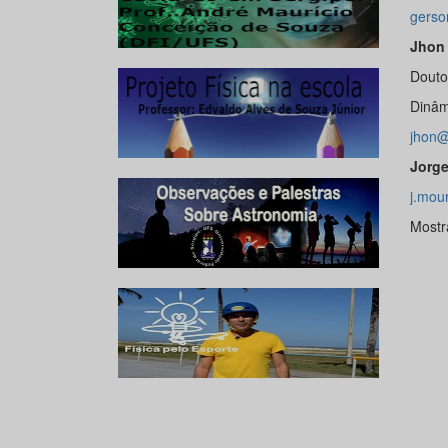
gerso
Jhon 
Douto
Dinâm
jhon@
Jorge
j.mou
Mostr