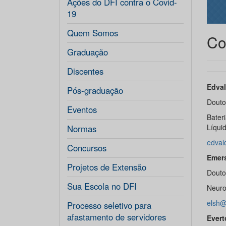
Ações do DFI contra o Covid-
19
Quem Somos
Co
Graduação
Discentes
Edval
Pós-graduação
Douto
Eventos
Bater
Líquid
Normas
edval
Concursos
Emers
Projetos de Extensão
Douto
Sua Escola no DFI
Neuro
elsh@
Processo seletivo para
afastamento de servidores
Ever