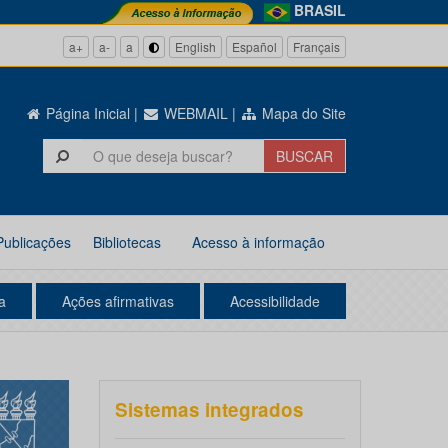
BRASIL
a+
a-
a
English
Español
Français
Página Inicial
|
WEBMAIL
|
Mapa do Site
Publicações
Bibliotecas
Acesso à informação
a
Ações afirmativas
Acessibilidade
Sistemas integrados