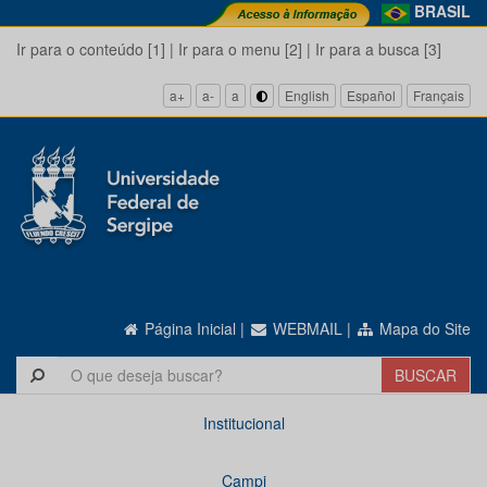
BRASIL
Ir para o conteúdo [1]
|
Ir para o menu [2]
|
Ir para a busca [3]
a+
a-
a
English
Español
Français
Página Inicial
|
WEBMAIL
|
Mapa do Site
Institucional
Campi