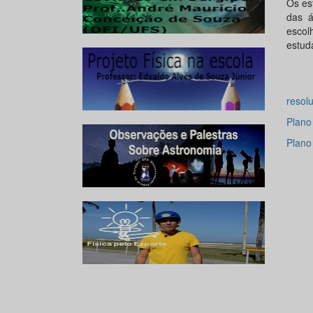
Os es
das á
escol
estud
resol
Plano
Plano