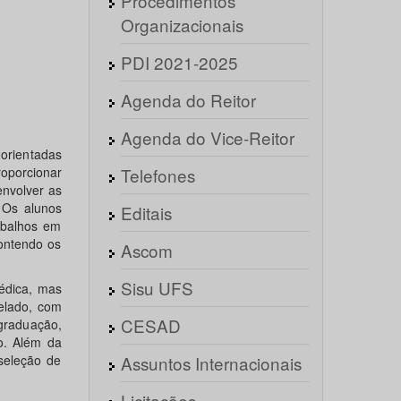
Procedimentos
Organizacionais
PDI 2021-2025
Agenda do Reitor
Agenda do Vice-Reitor
orientadas
roporcionar
Telefones
envolver as
 Os alunos
Editais
abalhos em
ontendo os
Ascom
Sisu UFS
Médica, mas
elado, com
CESAD
graduação,
o. Além da
seleção de
Assuntos Internacionais
Licitações