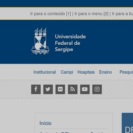
Ir para o conteúdo [1]
|
Ir para o menu [2]
|
Ir para a b
Institucional
Campi
Hospitais
Ensino
Pesqui
Facebook
Twitter
Flickr
RSS
Youtube
Instagram
Início
D