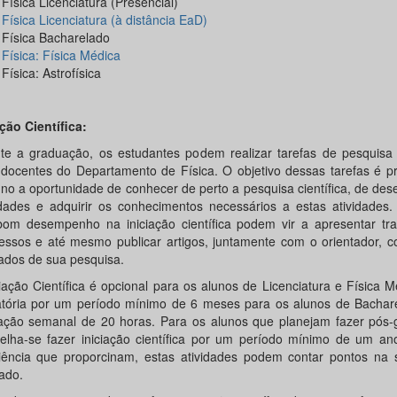
Física Licenciatura (Presencial)
Física Licenciatura (à distância EaD)
Física Bacharelado
Física: Física Médica
Física: Astrofísica
ação Científica:
te a graduação, os estudantes podem realizar tarefas de pesquisa 
 docentes do Departamento de Física. O objetivo dessas tarefas é p
uno a oportunidade de conhecer de perto a pesquisa científica, de des
idades e adquirir os conhecimentos necessários a estas atividades.
om desempenho na iniciação científica podem vir a apresentar tr
essos e até mesmo publicar artigos, juntamente com o orientador, c
tados de sua pesquisa.
ciação Científica é opcional para os alunos de Licenciatura e Física 
atória por um período mínimo de 6 meses para os alunos de Bachar
ação semanal de 20 horas. Para os alunos que planejam fazer pós-
elha-se fazer iniciação científica por um período mínimo de um an
iência que proporcinam, estas atividades podem contar pontos na 
ado.