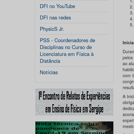
DFI no YouTube
DFI nas redes
PhysicS Jr.
PSS - Coordenadores de
Inici
Disciplinas no Curso de
Duran
Licenciatura em Física à
pelos
Distância
ao al
habil
Notícias
com b
congr
resul
A Ini
obrig
dedic
acons
exper
mestr