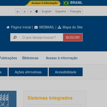
BRASIL
a+
a-
a
English
Español
Français
Página Inicial
|
WEBMAIL
|
Mapa do Site
Publicações
Bibliotecas
Acesso à informação
a
Ações afirmativas
Acessibilidade
Sistemas integrados