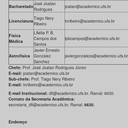
José Joatan
Bacharelado
joatan@academico.ufs.br
Rodrigues
Tiago Nery
Licenciatura
tnribeiro@academico.ufs.br
Ribeiro
LAélia P. B.
Física
Campos dos
lpbcampos@academico.ufs.br
Médica
Santos
Javier Ernesto
Astrofísica
Gonzalez
javiergonzalezs@academico.ufs.br
Sanchez
Chefe:
Prof. José Joatan Rodrigues Júnior
E-mail:
joatan@academico.ufs.br
Sub-chefe:
Prof. Tiago Nery Ribeiro
E-mail:
tnribeiro@academico.ufs.br
E-mail Institucional:
dfi@academico.ufs.br. Ramal: 6630.
Contato da Secretaria Acadêmica:
secretaria_dfi@academico.ufs.br, Ramal:
6630.
Endereço