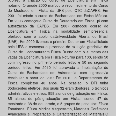
ocorreu a criação do curso de Licenciatura em Física
noturno. O anode 2000 marcou o reconhecimento do Curso
de Mestrado em Física da UFS pelo CTC daCAPES. Em
2001 foi criado o curso de Bacharelado em Física Médica.
Em 2006 começouo Curso de Doutorado em Física, já com
autorização da CAPES. Em 2007 começou ocurso de
Licenciatura em Física na modalidade semipresencial
ofertado com o apoio daUniversidade Aberta do Brasil
(UAB). Em 2009 tivemos o primeiro Doutor em Físicatitulado
pela UFS e começou o processo de extinção gradativa do
Curso de Licenciaturaem Física Diurno com o aumento das
vagas da Licenciatura em Física Noturna para 100, sendo 50
com ingresso no primeiro período letivo e 50 no segundo
período letivo. Em 2010 foi aprovada a implantação do
Curso de Bacharelado em Astronomia, com ingressovia
Vestibular a partir de 2011.Em 2010, o Departamento de
Física completou 40 anos. Na ocasião, o DFI tinha
35docentes efetivos, dos quais 32 eram doutores, 5 técnicos
administrativos efetivos, 858 alunos de graduação em Física,
85 alunos de pós-graduação em Física, sendo 47 de
mestrado e 38 de doutorado, e 5 grupos de pesquisa: Física
Estatística, Física Médica,Magnetismo, Materiais Cerâmicos
Avançados e Preparação e Caracterização de Materiais.O