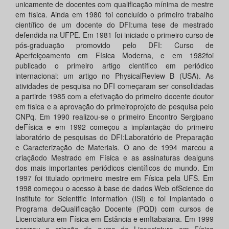
unicamente de docentes com qualificação mínima de mestre
em física. Ainda em 1980 foi concluído o primeiro trabalho
científico de um docente do DFI:uma tese de mestrado
defendida na UFPE. Em 1981 foi iniciado o primeiro curso de
pós-graduação promovido pelo DFI: Curso de
Aperfeiçoamento em Física Moderna, e em 1982foi
publicado o primeiro artigo científico em periódico
internacional: um artigo no PhysicalReview B (USA). As
atividades de pesquisa no DFI começaram ser consolidadas
a partirde 1985 com a efetivação do primeiro docente doutor
em física e a aprovação do primeiroprojeto de pesquisa pelo
CNPq. Em 1990 realizou-se o primeiro Encontro Sergipano
deFísica e em 1992 começou a implantação do primeiro
laboratório de pesquisas do DFI:Laboratório de Preparação
e Caracterização de Materiais. O ano de 1994 marcou a
criaçãodo Mestrado em Física e as assinaturas dealguns
dos mais importantes periódicos científicos do mundo. Em
1997 foi titulado oprimeiro mestre em Física pela UFS. Em
1998 começou o acesso à base de dados Web ofScience do
Institute for Scientific Information (ISI) e foi implantado o
Programa deQualificação Docente (PQD) com cursos de
Licenciatura em Física em Estância e emItabaiana. Em 1999