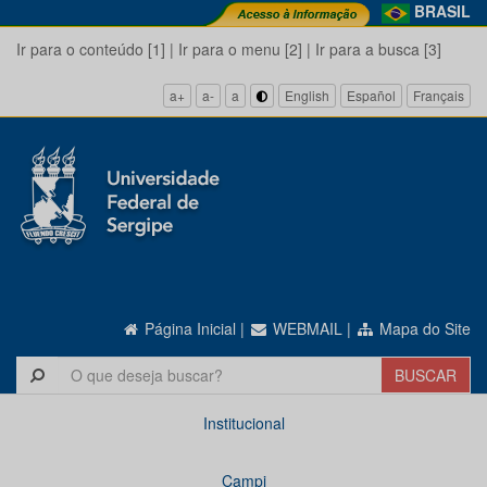
BRASIL
Ir para o conteúdo [1]
|
Ir para o menu [2]
|
Ir para a busca [3]
a+
a-
a
English
Español
Français
Página Inicial
|
WEBMAIL
|
Mapa do Site
Institucional
Campi