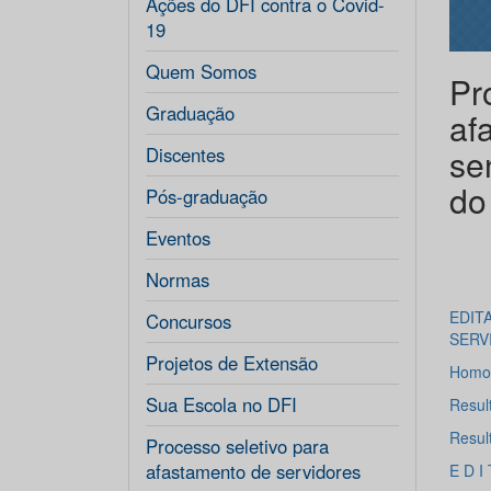
Ações do DFI contra o Covid-
19
Quem Somos
Pr
Graduação
af
se
Discentes
do
Pós-graduação
Eventos
Normas
EDIT
Concursos
SERV
Projetos de Extensão
Homol
Sua Escola no DFI
Resul
Resul
Processo seletivo para
afastamento de servidores
E D I