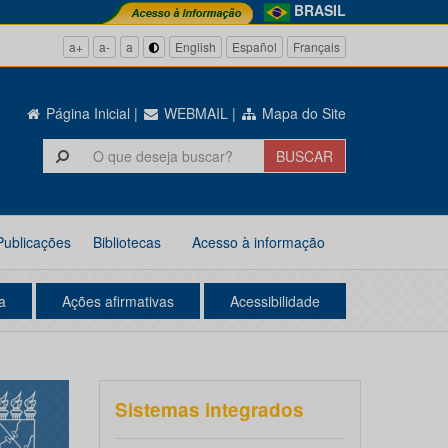
BRASIL
a+
a-
a
English
Español
Français
Página Inicial
|
WEBMAIL
|
Mapa do Site
Publicações
Bibliotecas
Acesso à informação
a
Ações afirmativas
Acessibilidade
Sistemas integrados