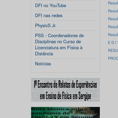
Result
DFI no YouTube
Resul
DFI nas redes
Resul
PhysicS Jr.
Resu
Resu
PSS - Coordenadores de
Disciplinas no Curso de
E D I
Licenciatura em Física à
RESU
Distância
PROC
Notícias