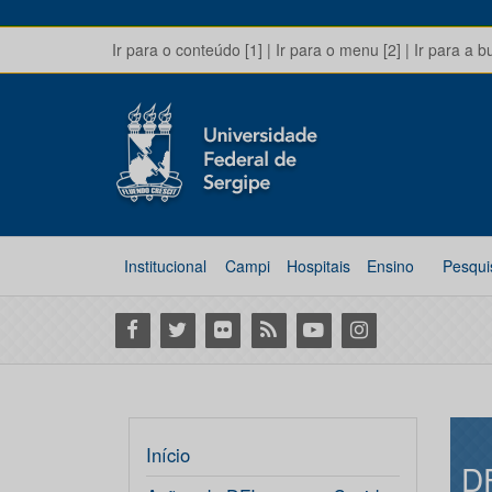
Ir para o conteúdo [1]
|
Ir para o menu [2]
|
Ir para a b
Institucional
Campi
Hospitais
Ensino
Pesqui
Facebook
Twitter
Flickr
RSS
Youtube
Instagram
Início
D