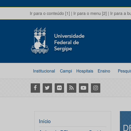
Ir para o conteúdo [1]
|
Ir para o menu [2]
|
Ir para a b
Institucional
Campi
Hospitais
Ensino
Pesqui
Facebook
Twitter
Flickr
RSS
Youtube
Instagram
Início
D