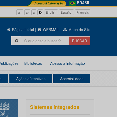
BRASIL
a+
a-
a
English
Español
Français
Página Inicial
|
WEBMAIL
|
Mapa do Site
Publicações
Bibliotecas
Acesso à informação
a
Ações afirmativas
Acessibilidade
Sistemas integrados