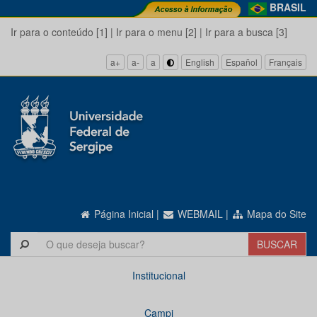
BRASIL
Ir para o conteúdo [1]
|
Ir para o menu [2]
|
Ir para a busca [3]
a+
a-
a
English
Español
Français
Página Inicial
|
WEBMAIL
|
Mapa do Site
Institucional
Campi