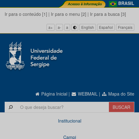
BRASIL
Ir para o conteúdo [1]
|
Ir para o menu [2]
|
Ir para a busca [3]
a+
a-
a
English
Español
Français
Página Inicial
|
WEBMAIL
|
Mapa do Site
Institucional
Campi