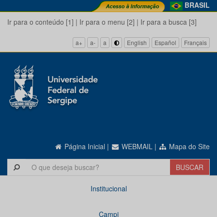
BRASIL
Ir para o conteúdo [1]
|
Ir para o menu [2]
|
Ir para a busca [3]
a+
a-
a
English
Español
Français
Página Inicial
|
WEBMAIL
|
Mapa do Site
Institucional
Campi