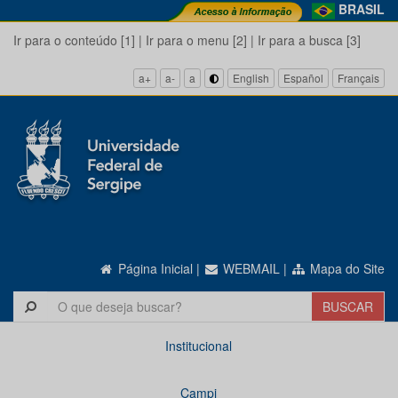
BRASIL
Ir para o conteúdo [1]
|
Ir para o menu [2]
|
Ir para a busca [3]
a+
a-
a
English
Español
Français
Página Inicial
|
WEBMAIL
|
Mapa do Site
Institucional
Campi