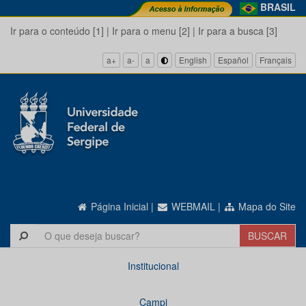
BRASIL
Ir para o conteúdo [1]
|
Ir para o menu [2]
|
Ir para a busca [3]
a+
a-
a
English
Español
Français
Página Inicial
|
WEBMAIL
|
Mapa do Site
Institucional
Campi