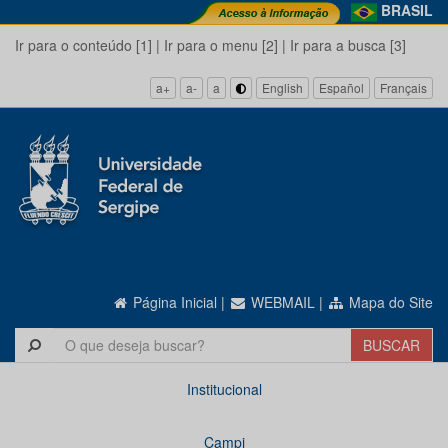
BRASIL
Ir para o conteúdo [1]
|
Ir para o menu [2]
|
Ir para a busca [3]
a+
a-
a
English
Español
Français
Página Inicial
|
WEBMAIL
|
Mapa do Site
Institucional
Campi