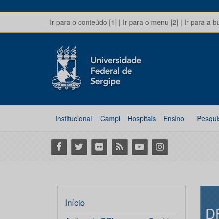
Ir para o conteúdo [1]
|
Ir para o menu [2]
|
Ir para a b
Institucional
Campi
Hospitais
Ensino
Pesqui
Facebook
Twitter
Flickr
RSS
Youtube
Instagram
Início
D