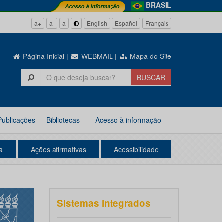
BRASIL
a+
a-
a
English
Español
Français
Página Inicial
|
WEBMAIL
|
Mapa do Site
Publicações
Bibliotecas
Acesso à informação
a
Ações afirmativas
Acessibilidade
Sistemas integrados