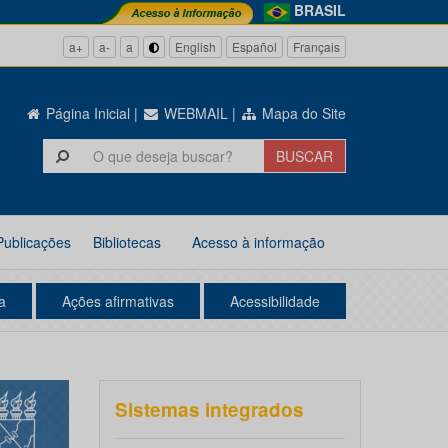
BRASIL
a+
a-
a
English
Español
Français
Página Inicial
|
WEBMAIL
|
Mapa do Site
Publicações
Bibliotecas
Acesso à informação
a
Ações afirmativas
Acessibilidade
Sistemas integrados