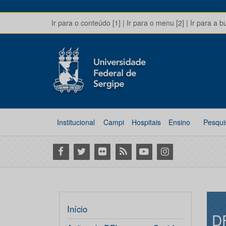
Ir para o conteúdo [1]
|
Ir para o menu [2]
|
Ir para a b
Institucional
Campi
Hospitais
Ensino
Pesqui
Facebook
Twitter
Flickr
RSS
Youtube
Instagram
Início
D