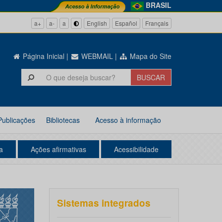
BRASIL
a+
a-
a
English
Español
Français
Página Inicial
|
WEBMAIL
|
Mapa do Site
Publicações
Bibliotecas
Acesso à informação
a
Ações afirmativas
Acessibilidade
Sistemas integrados