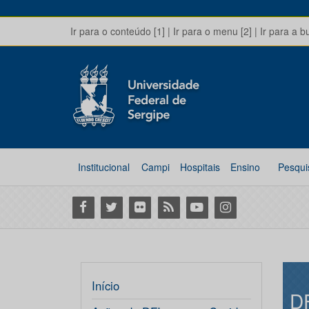
Ir para o conteúdo [1]
|
Ir para o menu [2]
|
Ir para a b
Institucional
Campi
Hospitais
Ensino
Pesqui
Facebook
Twitter
Flickr
RSS
Youtube
Instagram
Início
D