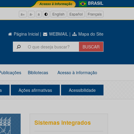
BRASIL
a+
a-
a
English
Español
Français
Página Inicial
|
WEBMAIL
|
Mapa do Site
Publicações
Bibliotecas
Acesso à informação
a
Ações afirmativas
Acessibilidade
Sistemas integrados