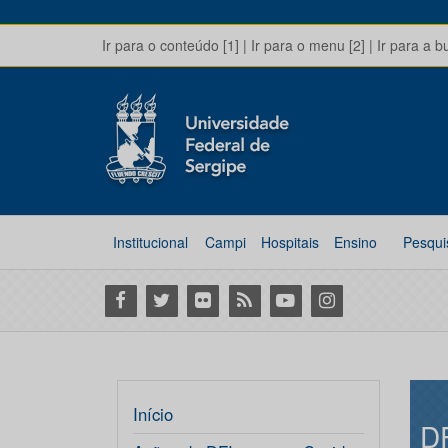
Ir para o conteúdo [1]
|
Ir para o menu [2]
|
Ir para a b
Institucional
Campi
Hospitais
Ensino
Pesqui
Facebook
Twitter
Flickr
RSS
Youtube
Instagram
Início
D