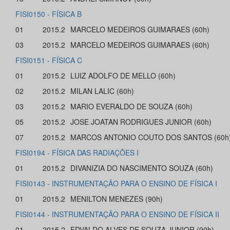
FISI0150 - FÍSICA B
01
2015.2
MARCELO MEDEIROS GUIMARAES (60h)
03
2015.2
MARCELO MEDEIROS GUIMARAES (60h)
FISI0151 - FÍSICA C
01
2015.2
LUIZ ADOLFO DE MELLO (60h)
02
2015.2
MILAN LALIC (60h)
03
2015.2
MARIO EVERALDO DE SOUZA (60h)
05
2015.2
JOSE JOATAN RODRIGUES JUNIOR (60h)
07
2015.2
MARCOS ANTONIO COUTO DOS SANTOS (60h
FISI0194 - FÍSICA DAS RADIAÇÕES I
01
2015.2
DIVANIZIA DO NASCIMENTO SOUZA (60h)
FISI0143 - INSTRUMENTAÇÃO PARA O ENSINO DE FÍSICA I
01
2015.2
MENILTON MENEZES (90h)
FISI0144 - INSTRUMENTAÇÃO PARA O ENSINO DE FÍSICA II
01
2015.2
EDVALDO ALVES DE SOUZA JUNIOR (90h)