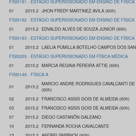
FISI0191 - ESTÁGIO SUPERVISIONADO EM ENSINO DE FÍSICA I
01
2015.2
JHON FREDY MARTINEZ AVILA (60h)
FISI0192 - ESTÁGIO SUPERVISIONADO EM ENSINO DE FÍSICA I
01
2015.2
EDVALDO ALVES DE SOUZA JUNIOR (60h)
FISI0193 - ESTÁGIO SUPERVISIONADO EM ENSINO DE FÍSICA 
01
2015.2
LAELIA PUMILLA BOTELHO CAMPOS DOS SAN
FISI0205 - ESTÁGIO SUPERVISIONADO EM FÍSICA MÉDICA
01
2015.2
MARCIA REGINA PEREIRA ATTIE (60h)
FISI0149 - FÍSICA A
MARCIO ANDRE RODRIGUES CAVALCANTI DE
01
2015.2
(60h)
02
2015.2
FRANCISCO ASSIS GOIS DE ALMEIDA (60h)
03
2015.2
FRANCISCO ASSIS GOIS DE ALMEIDA (60h)
07
2015.2
DIEGO CASTANÕN GALEANO
10
2015.2
FERNANDA ROCHA CAVALCANTE
13
2015.2
ANDREI SMIRNOV (60h)