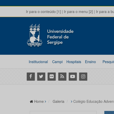
Ir para o conteúdo [1]
|
Ir para o menu [2]
|
Ir para a b
Institucional
Campi
Hospitais
Ensino
Pesqui
Facebook
Twitter
Flickr
RSS
Youtube
Instagram
Home
Galeria
Colégio Educação Advent