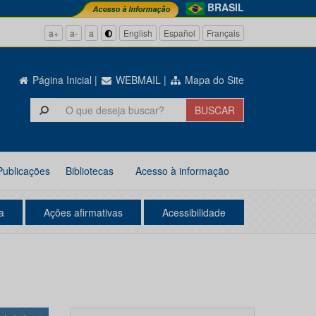
BRASIL
a+
a-
a
English
Español
Français
Página Inicial
|
WEBMAIL
|
Mapa do Site
Publicações
Bibliotecas
Acesso à informação
a
Ações afirmativas
Acessibilidade