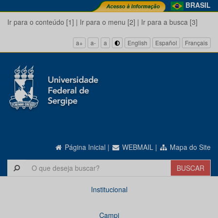
BRASIL
Ir para o conteúdo [1]
|
Ir para o menu [2]
|
Ir para a busca [3]
a+
a-
a
English
Español
Français
Página Inicial
|
WEBMAIL
|
Mapa do Site
Institucional
Campi