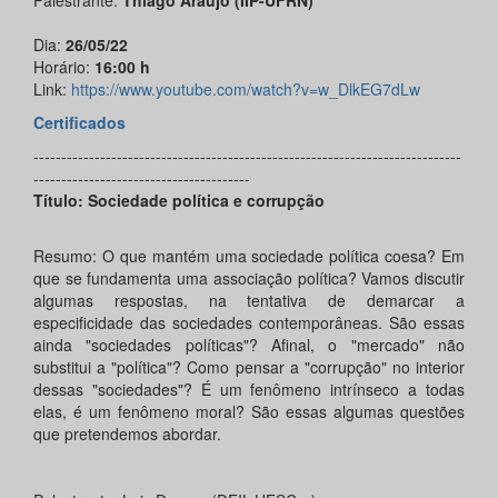
Palestrante:
Thiago Araujo (IIP-UFRN)
Dia:
26/05/22
Horário:
16:00 h
Link:
https://www.youtube.com/watch?v=w_DlkEG7dLw
Certificados
-----------------------------------------------------------------------------
---------------------------------------
Título: Sociedade política e corrupção
Resumo: O que mantém uma sociedade política coesa? Em
que se fundamenta uma associação política? Vamos discutir
algumas respostas, na tentativa de demarcar a
especificidade das sociedades contemporâneas. São essas
ainda "sociedades políticas"? Afinal, o "mercado" não
substitui a "política"? Como pensar a "corrupção" no interior
dessas "sociedades"? É um fenômeno intrínseco a todas
elas, é um fenômeno moral? São essas algumas questões
que pretendemos abordar.