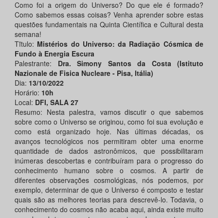
Como foi a origem do Universo? Do que ele é formado?
Como sabemos essas coisas? Venha aprender sobre estas
questões fundamentais na Quinta Científica e Cultural desta
semana!
Tĩtulo:
Mistérios do Universo: da Radiação Cósmica de
Fundo à Energia Escura
Palestrante:
Dra. Simony Santos da Costa (Istituto
Nazionale de Fisica Nucleare - Pisa, Itália)
Dia:
13/10/2022
Horário:
10h
Local:
DFI, SALA 27
Resumo: Nesta palestra, vamos discutir o que sabemos
sobre como o Universo se originou, como foi sua evolução e
como está organizado hoje. Nas últimas décadas, os
avanços tecnológicos nos permitiram obter uma enorme
quantidade de dados astronômicos, que possibilitaram
inúmeras descobertas e contribuíram para o progresso do
conhecimento humano sobre o cosmos. A partir de
diferentes observações cosmológicas, nós podemos, por
exemplo, determinar de que o Universo é composto e testar
quais são as melhores teorias para descrevê-lo. Todavia, o
conhecimento do cosmos não acaba aqui, ainda existe muito