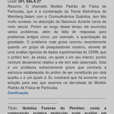
Local:
DFI, SALA 27
Resumo: O chamado Modelo Padrão de Física de
Partículas, que é a combinação da Teoria Eletrofraca de
Weinberg-Salam com a Cromodinâmica Quântica, tem tido
muito sucesso na descrição da Natureza durante cerca de
meio século. Porém ao longo desse tempo ele acumulou
vários problemas, além da falta de respostas para
problemas antigos como, por exemplo, a quantização da
gravidade. O problema mais grave ocorreu recentemente
quando um grupo de pesquisadores mostrou, através de
uma análise rigorosa de dados experimentais do CERN, que
o próton tem, às vezes, um quark c em seu interior, porém
nenhum decaimento relativo a ele tem sido observado. Este
é um problema extremamente grave que contraria a
estrutura estabelecida do próton de ser constituído por dois
quarks u e um quark d. Eu mostrarei que há somente uma
solução para isso que acarreta na derrubada do Modelo
Padrão de Física de Partículas.
Certificação
-----------------------------------------------------------------------------
---------------------------------------
Tĩtulo:
Química Forense do Petróleo: como a
composição química molecular pode auxiliar em