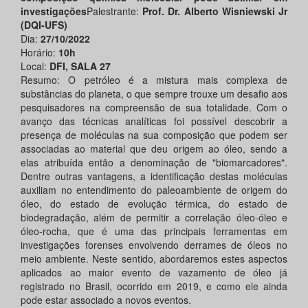
investigações
Palestrante:
Prof. Dr.
Alberto Wisniewski Jr
(DQI-UFS)
Dia:
27/10/2022
Horário:
10h
Local:
DFI, SALA 27
Resumo: O petróleo é a mistura mais complexa de
substâncias do planeta, o que sempre trouxe um desafio aos
pesquisadores na compreensão de sua totalidade. Com o
avanço das técnicas analíticas foi possível descobrir a
presença de moléculas na sua composição que podem ser
associadas ao material que deu origem ao óleo, sendo a
elas atribuída então a denominação de "biomarcadores".
Dentre outras vantagens, a identificação destas moléculas
auxiliam no entendimento do paleoambiente de origem do
óleo, do estado de evolução térmica, do estado de
biodegradação, além de permitir a correlação óleo-óleo e
óleo-rocha, que é uma das principais ferramentas em
investigações forenses envolvendo derrames de óleos no
meio ambiente. Neste sentido, abordaremos estes aspectos
aplicados ao maior evento de vazamento de óleo já
registrado no Brasil, ocorrido em 2019, e como ele ainda
pode estar associado a novos eventos.