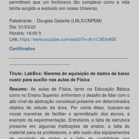
permitiram que um fenômeno tão complexo como a vida
tenha surgido e evoluído em nosso Universo.
Palestrante: - Douglas Galante (LNLS/CNPEM)
Dia: 31/03/22
Horário: 16:00 h
Link:
https://www.youtube.com/watch?v=8n1CSEfeiKM
Certificados
-----------------------------------------------------------------------------
---------------------------------------
Título: LabBox: Sistema de aquisição de dados de baixo
custo para auxílio nas aulas de Física
Resumo:
As aulas de Física, tanto na Educação Básica
como no Ensino Superior, enfrentam o desafio de lidar com o
alto nível de abstração conceitual presente em determinados
objetos de estudo da área. Por conta disso, buscam-se
novas maneiras de facilitar o aprendizado dos alunos, a
exemplo da experimentação. Entretanto, a falta de estrutura
presente em algumas instituições de ensino, a falta de
material para os professores, o alto custo dos equipamentos
de aquisição de dados e a falta de usabilidade nos