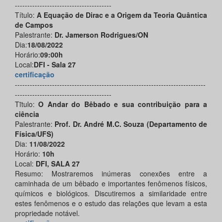
---------------------------------------
Título:
A Equação de Dirac e a Origem da Teoria Quântica
de Campos
Palestrante:
Dr. Jamerson Rodrigues/ON
Dia:
18/08/2022
Horário:
09:00h
Local:
DFI - Sala 27
certificação
-----------------------------------------------------------------------------
---------------------------------------
Tĩtulo:
O Andar do Bêbado e sua contribuição para a
ciência
Palestrante:
Prof. Dr. André M.C. Souza (Departamento de
Física/UFS)
Dia:
11/08/2022
Horário:
10h
Local:
DFI, SALA 27
Resumo: Mostraremos inúmeras conexões entre a
caminhada de um bêbado e importantes fenômenos físicos,
químicos e biológicos. Discutiremos a similaridade entre
estes fenômenos e o estudo das relações que levam a esta
propriedade notável.