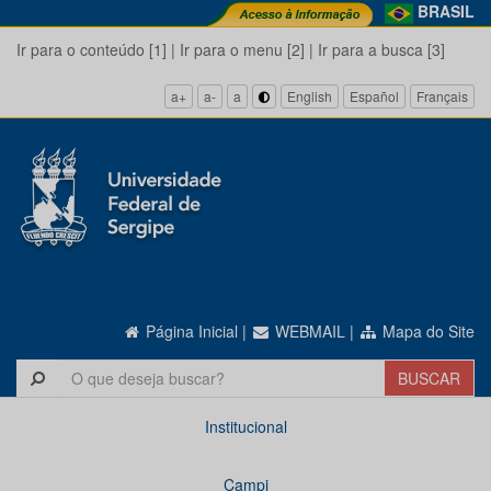
BRASIL
Ir para o conteúdo [1]
|
Ir para o menu [2]
|
Ir para a busca [3]
a+
a-
a
English
Español
Français
Página Inicial
|
WEBMAIL
|
Mapa do Site
Institucional
Campi