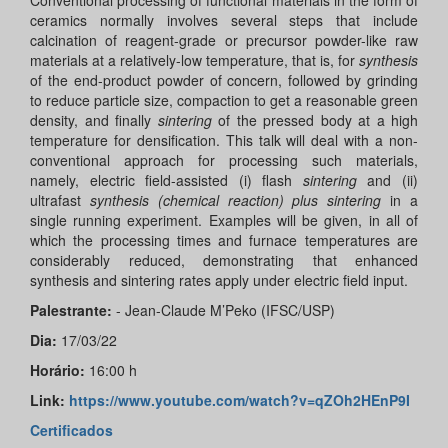
Conventional processing of functional materials in the form of
ceramics normally involves several steps that include
calcination of reagent-grade or precursor powder-like raw
materials at a relatively-low temperature, that is, for
synthesis
of the end-product powder of concern, followed by grinding
to reduce particle size, compaction to get a reasonable green
density, and finally
sintering
of the pressed body at a high
temperature for densification. This talk will deal with a non-
conventional approach for processing such materials,
namely, electric field-assisted (i) flash
sintering
and (ii)
ultrafast
synthesis (chemical reaction) plus sintering
in a
single running experiment. Examples will be given, in all of
which the processing times and furnace temperatures are
considerably reduced, demonstrating that enhanced
synthesis and sintering rates apply under electric field input.
Palestrante:
- Jean-Claude M’Peko (IFSC/USP)
Dia:
17/03/22
Horário:
16:00 h
Link:
https://www.youtube.com/watch?v=qZOh2HEnP9I
Certificados